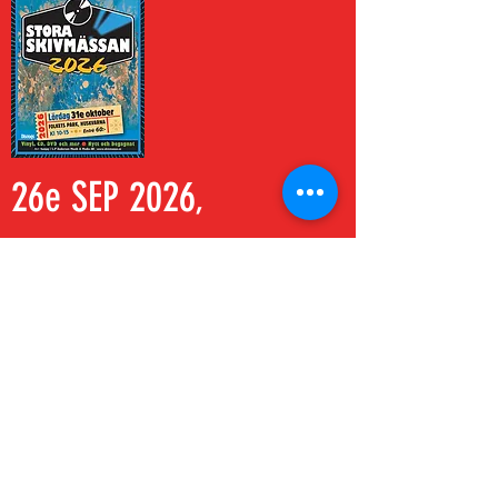
26e SEP 2026
,
LÖRDAG
SOLNAHALLEN, SOLNA –
ENTRÉ 60KR