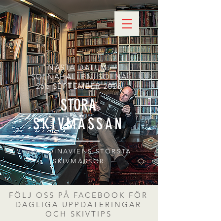
NÄSTA DATUM:
SOLNAHALLEN, SOLNA
26e SEPTEMBER 2026
STORA
SKIVMÄSSAN
SKANDINAVIENS STÖRSTA
SKIVMÄSSOR
FÖLJ OSS PÅ FACEBOOK FÖR
DAGLIGA UPPDATERINGAR
OCH SKIVTIPS