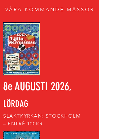
VÅRA KOMMANDE MÄSSOR
8e AUGUSTI 2026
,
LÖRDAG
SLAKTKYRKAN; STOCKHOLM
– ENTRÉ 100KR